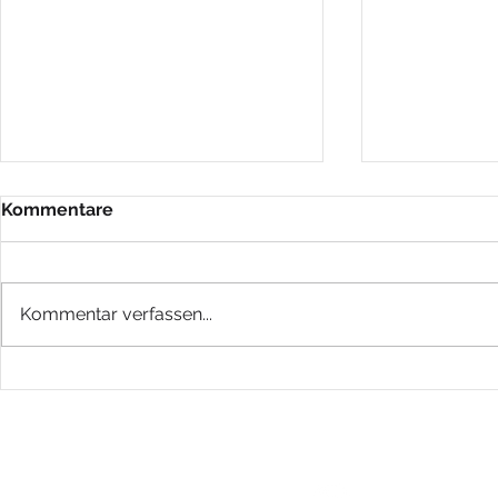
Kommentare
KEEP GOIN
Kommentar verfassen...
DIGITAL BASH EXTREME
STORYTELLING WEBINAR
© TEXTDAS 2026