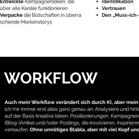
Entwickle
Kampagnenideen, die
Identifikation
über alle Kanäle funktionieren
Vertrauen
Verpacke
die
Botschaften
in
überra
Den „Muss-ich
schende Markenstorys
WORKFLOW
Auch mein Workflow
verändert
sich durch KI, aber mein
ich mir immer erst alles ganz genau an.
Analysiere und hin
auf der Basis kreative Ideen, Positionierungen, Kampagnen
(Blog-)Artikel und/oder Postings, die i
nvolvieren, inspirie
verkaufen.
Ohne unnötiges Blabla, aber mit viel Kopf un