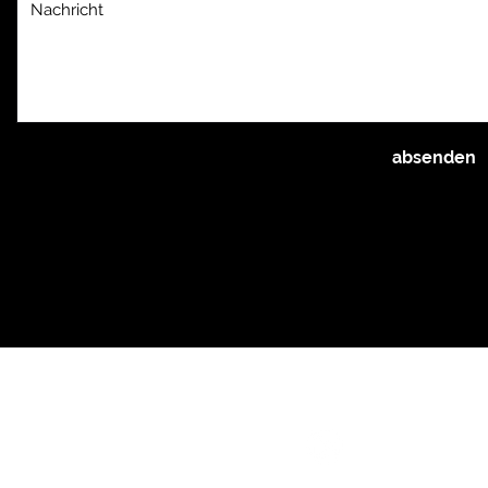
absenden
© TEXTDAS 2026
Follow your heart &
TEXTDAS
:
Impressum & Datenschutz