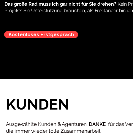
Das große Rad muss ich gar nicht für Sie drehen?
Kein Pr
Projekts Sie Unterstützung brauchen, als Freelancer bin ich 
Kostenloses Erstgespräch
KUNDEN
Ausgewählte Kunden & Agenturen.
DANKE
für das Ve
die immer wieder tolle Zusammenarbeit.